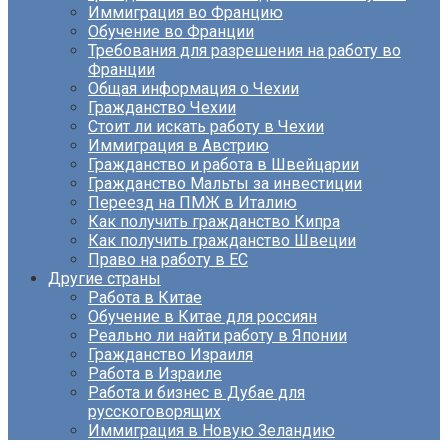
Иммиграция во Францию
Обучение во Франции
Требования для разрешения на работу во
Франции
Общая информация о Чехии
Гражданство Чехии
Стоит ли искать работу в Чехии
Иммиграция в Австрию
Гражданство и работа в Швейцарии
Гражданство Мальты за инвестиции
Переезд на ПМЖ в Италию
Как получить гражданство Кипра
Как получить гражданство Швеции
Право на работу в ЕС
Другие страны
Работа в Китае
Обучение в Китае для россиян
Реально ли найти работу в Японии
Гражданство Израиля
Работа в Израиле
Работа и бизнес в Дубае для
русскоговорящих
Иммиграция в Новую Зеландию