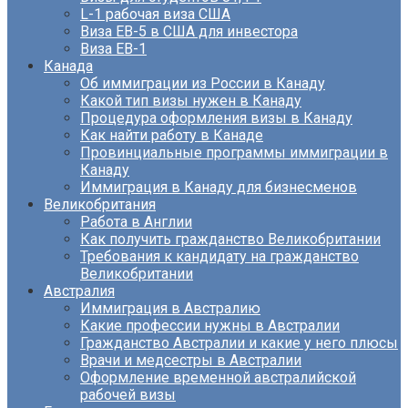
L-1 рабочая виза США
Виза EB-5 в США для инвестора
Виза ЕВ-1
Канада
Об иммиграции из России в Канаду
Какой тип визы нужен в Канаду
Процедура оформления визы в Канаду
Как найти работу в Канаде
Провинциальные программы иммиграции в
Канаду
Иммиграция в Канаду для бизнесменов
Великобритания
Работа в Англии
Как получить гражданство Великобритании
Требования к кандидату на гражданство
Великобритании
Австралия
Иммиграция в Австралию
Какие профессии нужны в Австралии
Гражданство Австралии и какие у него плюсы
Врачи и медсестры в Австралии
Оформление временной австралийской
рабочей визы