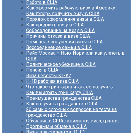
Работа в США
Как оформить рабочую визу в Америку
Как теперь получить визу в США
Порядок оформления визы в США
Как продлить визу в США
Собеседование на визу в США
Причины отказа в визе США
Помощь в получении визы в США
Воссоединение семьи в США
Рейс Москва – Нью-Йорк или как улететь в
США
Политическое убежище в США
Пенсия в США
Виза невесты K1-K2
H-1B рабочая виза США
Что такое грин карта и как её получить
Как выиграть грин карту США
Преимущества гражданства США
Как получить гражданство США
20 самых сложных вопросов из теста на
гражданство США
Обучение в США: стоимость, виза, гранты
Программы обмена в США
Визы для студентов J1, F1