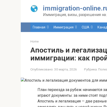
Перейти
immigration-online.r
к
контенту
Иммиграция, визы, разрешения на 
Главная
Иммиграция
США
Кана
Home
Апостиль и легализа
иммиграции: как прой
Опубликовано:
30 марта, 2026
Рубрика:
Поле
План переезда за рубеж начинается з
играют документы: за ними стоят под
Апостиль и легализация — две разные
замедлить ваш путь к новой жизни. Р