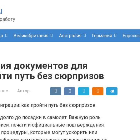
u
работу
да
Великобритания
Австралия
Германия
Евросо
ция документов для
ти путь без сюрпризов
зное
Автор:
адолго до посадки в самолет. Важную роль
писи, печати и официальные подтверждения.
 процедуры, которые могут ускорить или
азберём, чем они отличаются и как правильно