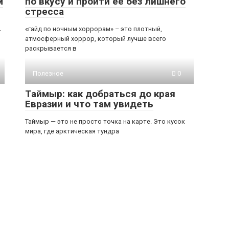
м
по вкусу и пройти ее без лишнего
стресса
.
«гайд по ночным хоррорам» – это плотный,
атмосферный хоррор, который лучше всего
раскрывается в
Полезное
0
Таймыр: как добраться до края
Евразии и что там увидеть
Таймыр — это не просто точка на карте. Это кусок
мира, где арктическая тундра