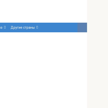
юз
Другие страны